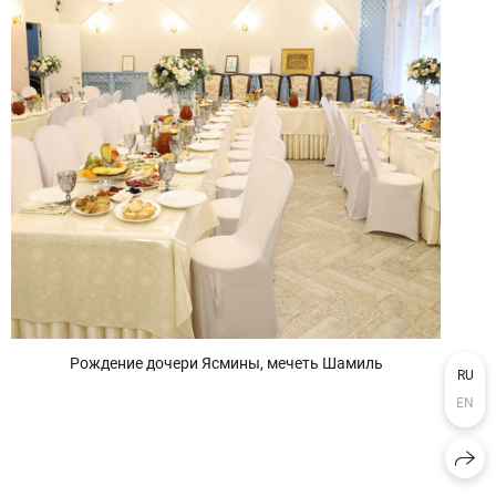
Рождение дочери Ясмины, мечеть Шамиль
RU
EN