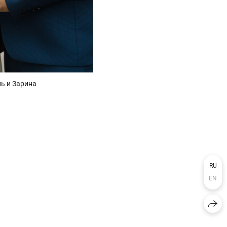
ь и Зарина
RU
EN